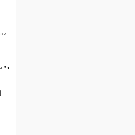
чки
. За
и