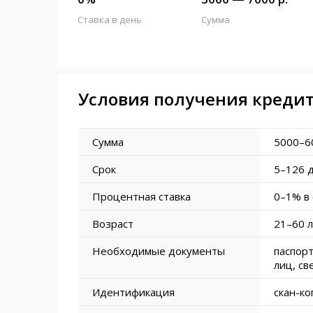
Ставка в день
Сумма
Условия получения креди
Сумма
5000–6
Срок
5–126 
Процентная ставка
0–1% в 
Возраст
21–60 
Необходимые документы
паспорт
лиц, св
Идентификация
скан-ко