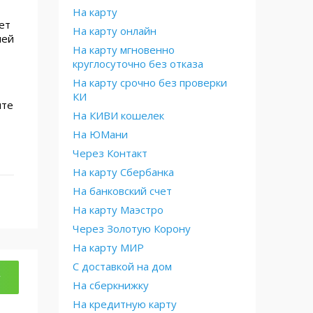
На карту
ет
На карту онлайн
лей
На карту мгновенно
круглосуточно без отказа
На карту срочно без проверки
КИ
ите
На КИВИ кошелек
На ЮМани
Через Контакт
На карту Сбербанка
На банковский счет
На карту Маэстро
Через Золотую Корону
На карту МИР
С доставкой на дом
у
На сберкнижку
На кредитную карту