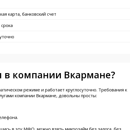
т
кая карта, банковский счет
 срока
суточно
м в компании Вкармане?
атическом режиме и работает круглосуточно. Требования к
лугами компании Вкармане, довольны просты:
елефона.
шись в эту МФО, можно взять микрозайм без залога, без