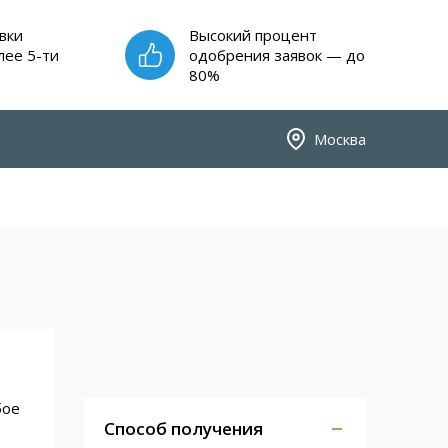
вки
Высокий процент
лее 5-ти
одобрения заявок — до
80%
Москва
бое
Способ получения