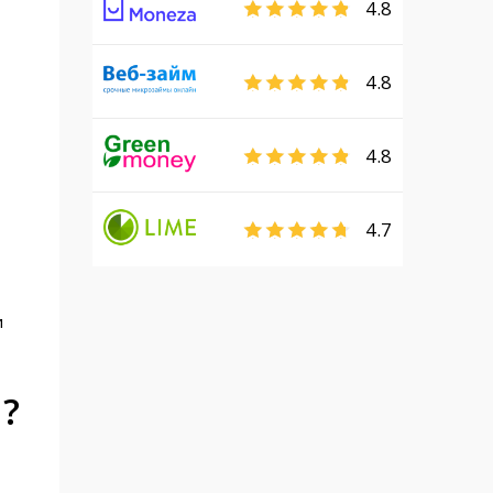
4.8
4.8
4.8
4.7
и
?