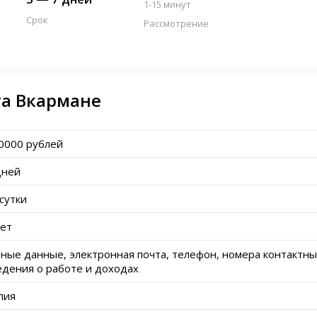
1-15 минут
Срок
Рассмотрение
та Вкармане
0000 рублей
дней
сутки
лет
ные данные, электронная почта, телефон, номера контактны
едения о работе и доходах
пия