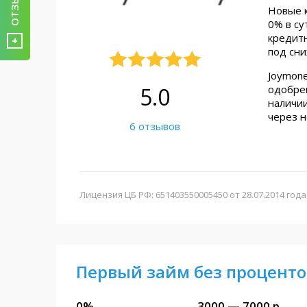
Новые к
0% в су
кредитн
+
под сн
Joymone
одобрен
5.0
наличии
через н
6 отзывов
Лицензия ЦБ РФ: 651403550005450 от 28.07.2014 года
Первый займ без проценто
0%
3000 — 7000 р.